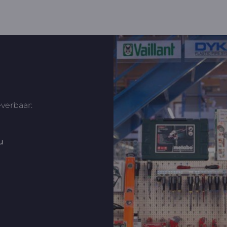
everbaar:
2u