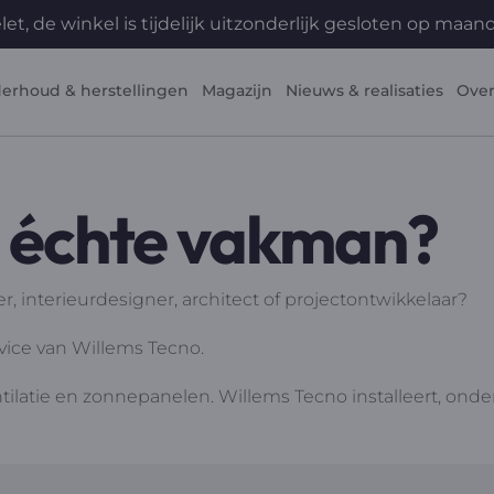
et, de winkel is tijdelijk uitzonderlijk gesloten op maa
erhoud & herstellingen
Magazijn
Nieuws & realisaties
Over
n échte vakman?
, interieurdesigner, architect of projectontwikkelaar?
rvice van Willems Tecno.
entilatie en zonnepanelen. Willems Tecno installeert, onde