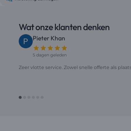
Wat onze klanten denken
Crystal F
een week geleden
Wij zijn zeer tevreden over de service van Will
dankzij hun snelle reactie en klantgerichte aa
vriendelijk en professioneel team.