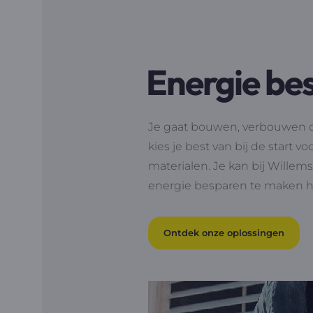
Energie bes
Je gaat bouwen, verbouwen of
kies je best van bij de start v
materialen. Je kan bij Willem
energie besparen te maken h
Ontdek onze oplossingen