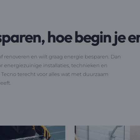
paren, hoe begin je e
 renoveren en wilt graag energie besparen. Dan
oor energiezuinige installaties, technieken en
s Tecno terecht voor alles wat met duurzaam
eeft.