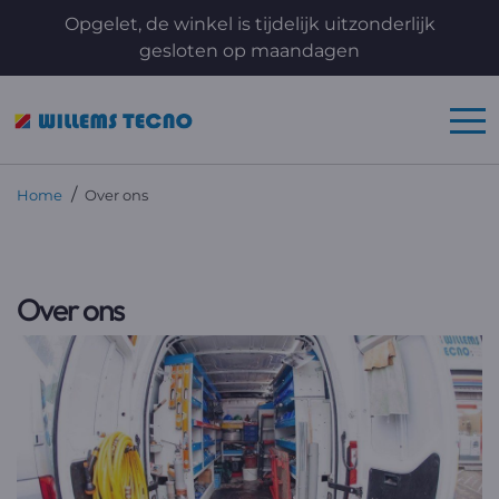
Opgelet, de winkel is tijdelijk uitzonderlijk
gesloten op maandagen
/
Home
Over ons
Over ons