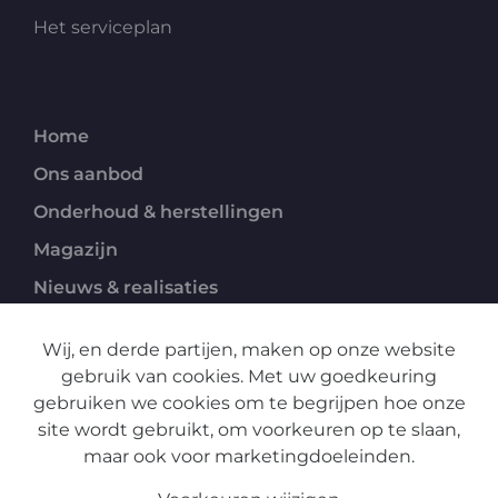
Het serviceplan
Home
Ons aanbod
Onderhoud & herstellingen
Magazijn
Nieuws & realisaties
Over ons
Wij, en derde partijen, maken op onze website
Contact
gebruik van cookies. Met uw goedkeuring
Jobs
gebruiken we cookies om te begrijpen hoe onze
site wordt gebruikt, om voorkeuren op te slaan,
maar ook voor marketingdoeleinden.
Privacy