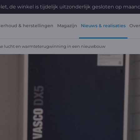
et, de winkel is tijdelijk uitzonderlijk gesloten op maa
erhoud & herstellingen
Magazijn
Nieuws & realisaties
Over
se lucht en warmteterugwinning in een nieuwbouw