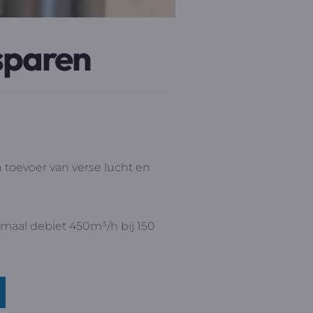
esparen
n toevoer van verse lucht en
imaal debiet 450m³/h bij 150