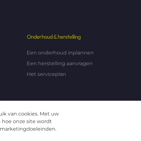
Onderhoud & herstelling
Een onderhoud inplannen
Een herstelling aanvragen
Het serviceplan
uik van cookies. Met uw
 hoe onze site wordt
r marketingdoeleinden.
aarden