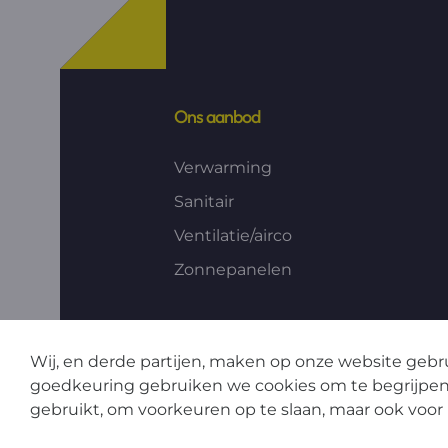
Ons aanbod
Verwarming
Sanitair
Ventilatie/airco
Zonnepanelen
Wij, en derde partijen, maken op onze website gebr
goedkeuring gebruiken we cookies om te begrijpen
gebruikt, om voorkeuren op te slaan, maar ook voo
Privacy
Disclaimer
Algemene verkoopsvoorw