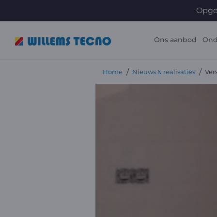
Opgel
Ons aanbod
Ond
/
/
Home
Nieuws & realisaties
Ver