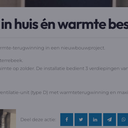
 in huis én warmte b
n warmte-terugwinning in een nieuwbouwproject.
errebeek.
uimte op zolder. De installatie bedient 3 verdiepingen va
sventilatie-unit (type D) met warmteterugwinning en max
Deel deze actie: